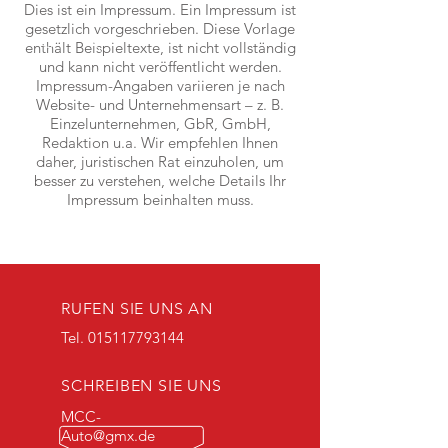
Dies ist ein Impressum. Ein Impressum ist
gesetzlich vorgeschrieben. Diese Vorlage
enthält Beispieltexte, ist nicht vollständig
und kann nicht veröffentlicht werden.
Impressum-Angaben variieren je nach
Website- und Unternehmensart – z. B.
Einzelunternehmen, GbR, GmbH,
Redaktion u.a. Wir empfehlen Ihnen
daher, juristischen Rat einzuholen, um
besser zu verstehen, welche Details Ihr
Impressum beinhalten muss.
RUFEN SIE UNS AN
Tel.
015117793144
SCHREIBEN SIE UNS
MCC-
Auto@gmx.de