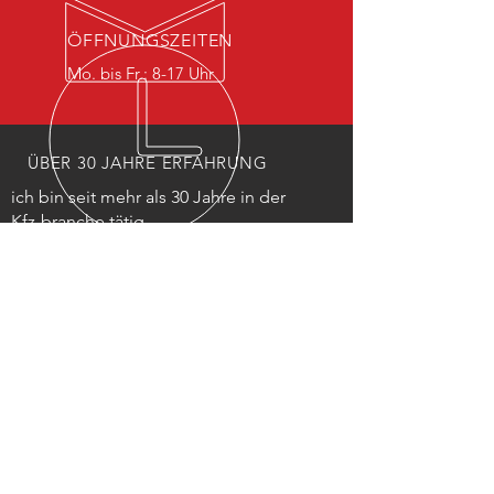
ÖFFNUNGSZEITEN
Mo. bis Fr.: 8-17 Uhr
ÜBER 30 JAHRE ERFAHRUNG
ich bin seit mehr als 30 Jahre in der
Kfz-branche tätig
UNSERE LEISTUNGEN
- Reparatur
- KFZ-Inspektion
- Öl- und Bremskontrolle
- Pannenservice
- Reifenwechsel
- Batteriewechsel
und vieles mehr
BESUCHEN SIE UNS